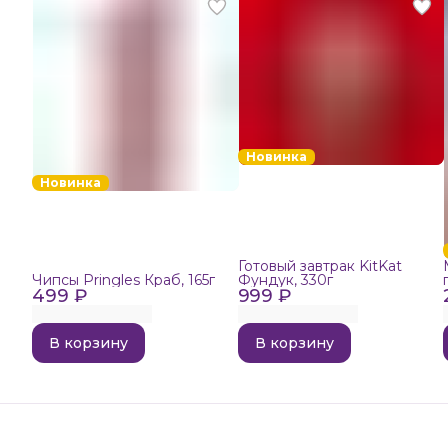
Новинка
Новинка
Готовый завтрак KitKat
Чипсы Pringles Краб, 165г
Фундук, 330г
499 ₽
999 ₽
В корзину
В корзину