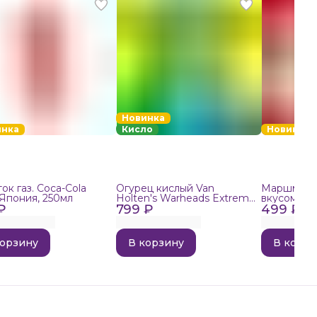
Новинка
инка
Кисло
Новинка
ок газ. Coca-Cola
Огурец кислый Van
Маршмелло
 Япония, 250мл
Holten's Warheads Extreme
вкусом поп
₽
799 ₽
Sour, 140г
499 ₽
корзину
В корзину
В корзи