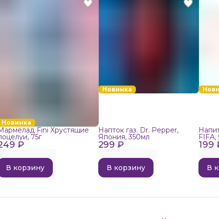
Новинка
Нов
Новинка
Мармелад Fini Хрустящие
Напток газ. Dr. Pepper,
Напит
поцелуи, 75г
Япония, 350мл
FIFA,
249 ₽
299 ₽
199 
В корзину
В корзину
В 