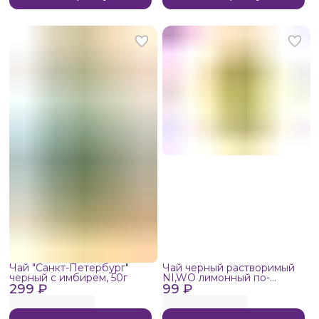
Чай "Санкт-Петербург"
Чай черный растворимый
черный с имбирем, 50г
NI,WO лимонный по-
299 ₽
99 ₽
гонконгски 1шт, 50г