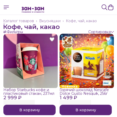
Каталог товаров
›
Вкусняшки
›
Кофе, чай, какао
Главная
›
Кофе, чай, какао
Фильтры
Сортировка
Новинка
Набор Starbucks кофе и
Горячий шоколад Nescafe
пластиковый стакан, 237мл
Dolce Gusto Nesquik, 256г
2 999 ₽
1 499 ₽
В корзину
В корзину