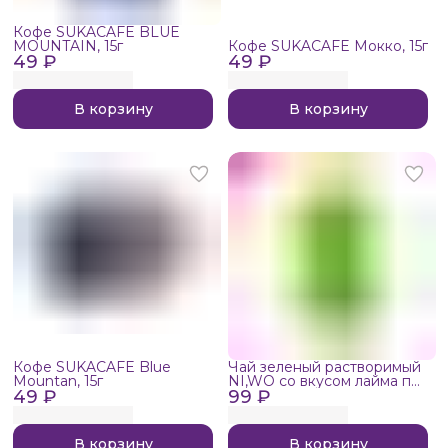
Кофе SUKACAFE BLUE
MOUNTAIN, 15г
Кофе SUKACAFE Мокко, 15г
49 ₽
49 ₽
В корзину
В корзину
Кофе SUKACAFE Blue
Чай зеленый растворимый
Mountan, 15г
NI,WO со вкусом лайма по-
49 ₽
99 ₽
тайски 1шт, 20г
В корзину
В корзину