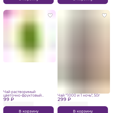
Чай растворимый
цветочно-фруктовый
Чай "1000 и 1 ночь", 50г
99 ₽
NI,WO с жасмином и
299 ₽
грушей 1шт, 20г
В корзину
В корзину