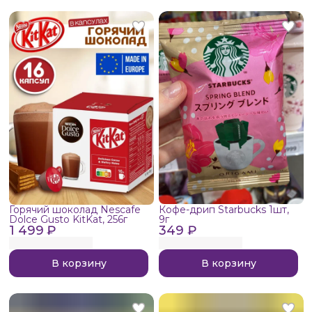
Горячий шоколад Nescafe
Кофе-дрип Starbucks 1шт,
Dolce Gusto KitKat, 256г
9г
1 499 ₽
349 ₽
В корзину
В корзину