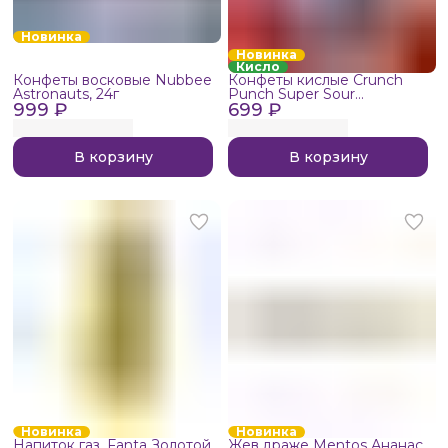
Новинка
Новинка
Кисло
Конфеты восковые Nubbee
Конфеты кислые Crunch
Astronauts, 24г
Punch Super Sour
999 ₽
699 ₽
Rainbows, 50г
В корзину
В корзину
Новинка
Новинка
Напиток газ. Fanta Золотой
Жев.драже Mentos Ананас,