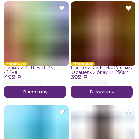
Новинка
Новинка
Напиток Skittles Лайм,
Напиток Starbucks Соленая
414мл
карамель и брауни, 250мл
499 ₽
399 ₽
В корзину
В корзину