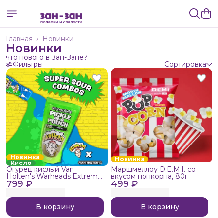
Главная
›
Новинки
Новинки
что нового в Зан-Зане?
Фильтры
Сортировка
Новинка
Новинка
Кисло
Огурец кислый Van
Маршмеллоу D.E.M.I. со
Holten's Warheads Extreme
вкусом попкорна, 80г
799 ₽
Sour, 140г
499 ₽
В корзину
В корзину