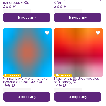
виноград, 500мл
37,5г
399 ₽
299 ₽
В корзину
В корзину
Новинка
Новинка
Чипсы Lay's Мексиканская
Мармелад Skittles noodles
курица с томатами, 40г
soft candy, 32г
199 ₽
149 ₽
В корзину
В корзину