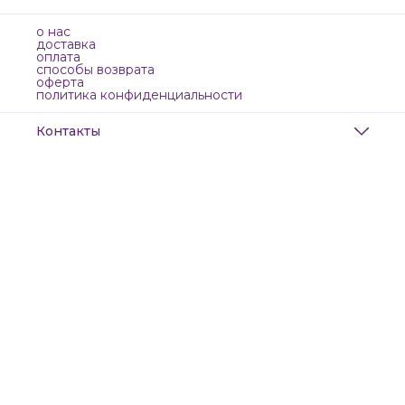
о нас
доставка
оплата
способы возврата
оферта
политика конфиденциальности
Контакты
Адрес
Санкт-Петербург, Маяковского, 28
Телефон
8 (911) 299-13-06
Режим работы
ежедневно с 10-21
Эл. почта
zanzanwork@gmail.com