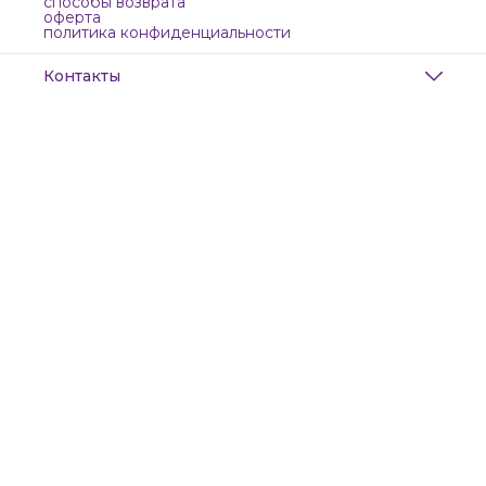
способы возврата
оферта
политика конфиденциальности
Контакты
Адрес
Санкт-Петербург, Маяковского, 28
Телефон
8 (911) 299-13-06
Режим работы
ежедневно с 10-21
Эл. почта
zanzanwork@gmail.com