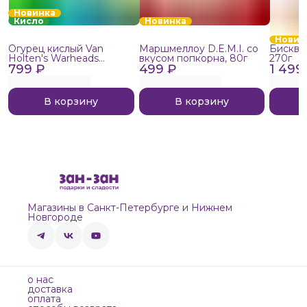
Новинка
Кисло
Новинка
Новин
Огурец кислый Van
Маршмеллоу D.E.M.I. со
Бисквит
Holten's Warheads
вкусом попкорна, 80г
270г
799 ₽
Extreme Sour, 140г
499 ₽
1 499
В корзину
В корзину
Магазины в Санкт-Петербурге и Нижнем
Новгороде
о нас
доставка
оплата