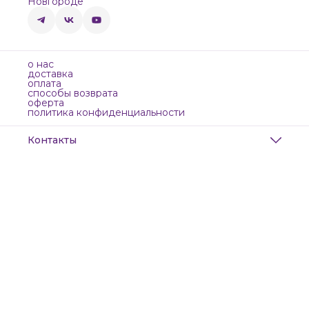
Новгороде
о нас
доставка
оплата
способы возврата
оферта
политика конфиденциальности
Контакты
Адрес
Санкт-Петербург, Маяковского, 28
Телефон
8 (911) 299-13-06
Режим работы
ежедневно с 10-21
Эл. почта
zanzanwork@gmail.com