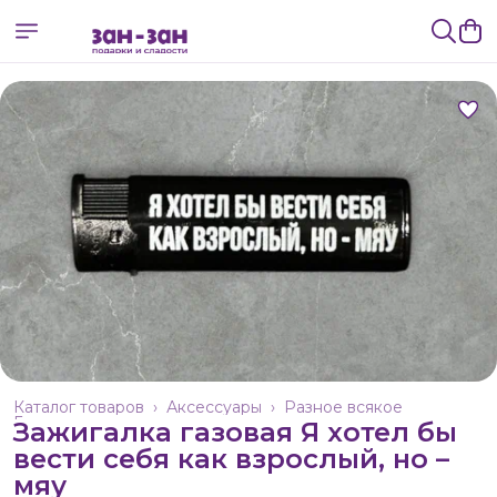
Каталог товаров
›
Аксессуары
›
Разное всякое
Главная
›
Зажигалка газовая Я хотел бы
вести себя как взрослый, но –
мяу