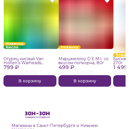
Новинка
Кисло
Новинка
Новин
Огурец кислый Van
Маршмеллоу D.E.M.I. со
Бисквит
Holten's Warheads
вкусом попкорна, 80г
270г
799 ₽
Extreme Sour, 140г
499 ₽
1 499
В корзину
В корзину
Магазины в Санкт-Петербурге и Нижнем