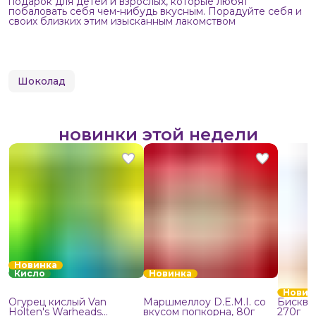
подарок для детей и взрослых, которые любят
побаловать себя чем-нибудь вкусным. Порадуйте себя и
своих близких этим изысканным лакомством
Шоколад
новинки этой недели
Новинка
Кисло
Новинка
Новин
Огурец кислый Van
Маршмеллоу D.E.M.I. со
Бисквит
Holten's Warheads
вкусом попкорна, 80г
270г