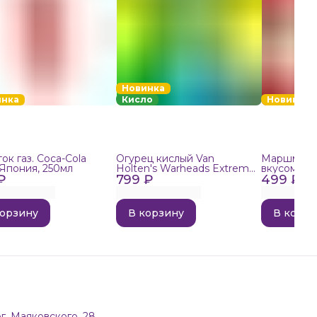
Новинка
инка
Кисло
Новинка
ок газ. Coca-Cola
Огурец кислый Van
Маршмелло
 Япония, 250мл
Holten's Warheads Extreme
вкусом поп
₽
799 ₽
Sour, 140г
499 ₽
корзину
В корзину
В корзи
г, Маяковского, 28