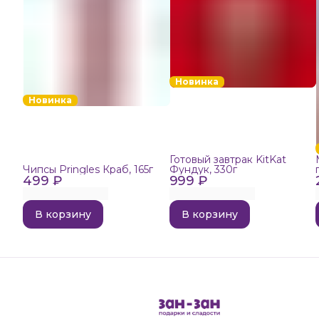
Новинка
Новинка
Готовый завтрак KitKat
Чипсы Pringles Краб, 165г
Фундук, 330г
499 ₽
999 ₽
В корзину
В корзину