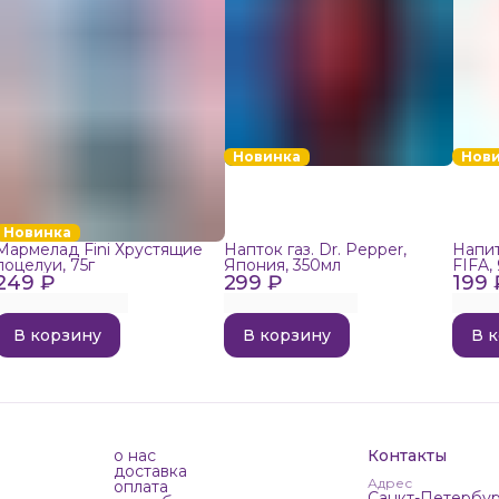
Новинка
Нов
Новинка
Мармелад Fini Хрустящие
Напток газ. Dr. Pepper,
Напит
поцелуи, 75г
Япония, 350мл
FIFA,
249 ₽
299 ₽
199 
В корзину
В корзину
В 
о нас
Контакты
доставка
Адрес
оплата
Санкт-Петербур