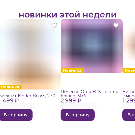
новинки этой недели
Новинка
Нов
Новинка
Печенье Oreo BTS Limited
Бискв
Бисквит Kinder Brioss, 270г
Edition, 303г
с мор
1 499 ₽
2 999 ₽
1 29
192г
В корзину
В корзину
В 