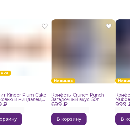
инка
Новинка
Новинка
ит Kinder Plum Cake
Конфеты Crunch Punch
Конфеты в
ковью и миндалем,
Загадочный вкус, 50г
Nubbee Ast
9 ₽
699 ₽
999 ₽
корзину
В корзину
В корзи