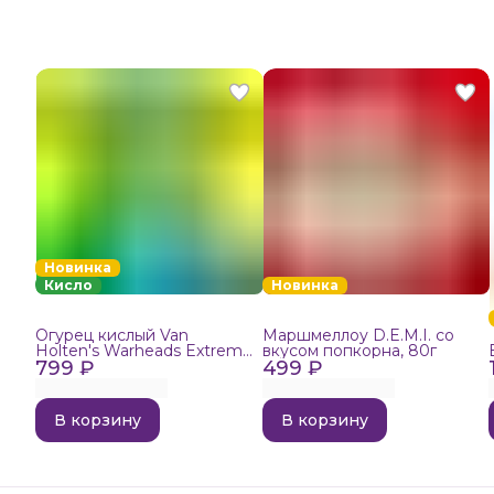
Новинка
Кисло
Новинка
Огурец кислый Van
Маршмеллоу D.E.M.I. со
Holten's Warheads Extreme
вкусом попкорна, 80г
799 ₽
Sour, 140г
499 ₽
В корзину
В корзину