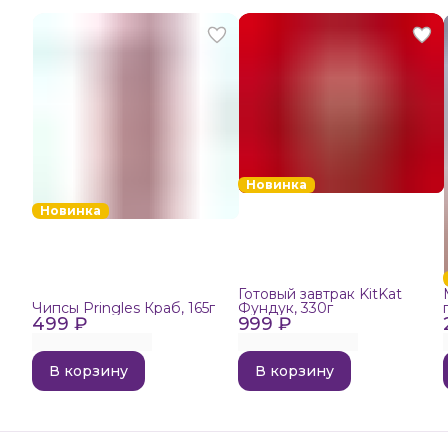
Новинка
Новинка
Готовый завтрак KitKat
Чипсы Pringles Краб, 165г
Фундук, 330г
499 ₽
999 ₽
В корзину
В корзину