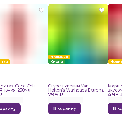
Новинка
инка
Кисло
Новинка
ок газ. Coca-Cola
Огурец кислый Van
Маршмелло
 Япония, 250мл
Holten's Warheads Extreme
вкусом поп
₽
799 ₽
Sour, 140г
499 ₽
корзину
В корзину
В корзи