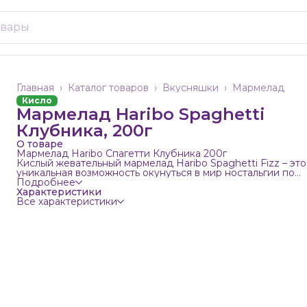
Главная
›
Каталог товаров
›
Вкусняшки
›
Мармелад
Кисло
Мармелад Haribo Spaghetti
Клубника, 200г
О товаре
Мармелад Haribo Спагетти Клубника 200г
Кислый жевательный мармелад Haribo Spaghetti Fizz – это
уникальная возможность окунуться в мир ностальгии по
любимым вкусам. Данный продукт от известного немецко
Подробнее
бренда Haribo имеет вкус всеми любимой клубники,
Характеристики
который подарит вам незабываемые мгновения
Все характеристики
удовольствия.