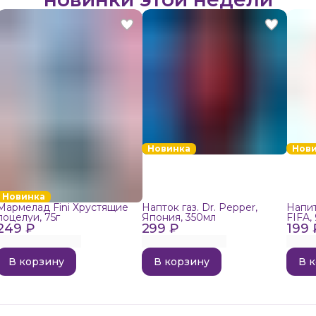
Новинка
Нов
Новинка
Мармелад Fini Хрустящие
Напток газ. Dr. Pepper,
Напит
поцелуи, 75г
Япония, 350мл
FIFA,
249 ₽
299 ₽
199 
В корзину
В корзину
В 