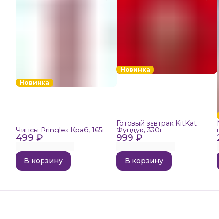
Новинка
Новинка
Готовый завтрак KitKat
Чипсы Pringles Краб, 165г
Фундук, 330г
499 ₽
999 ₽
В корзину
В корзину