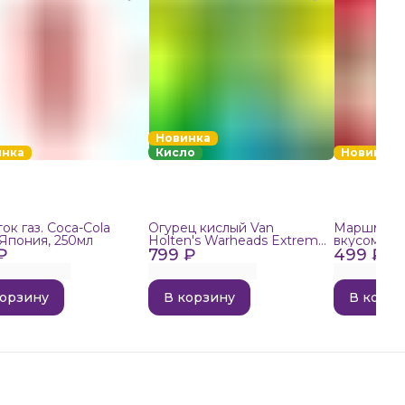
Новинка
инка
Кисло
Новинка
ок газ. Coca-Cola
Огурец кислый Van
Маршмелло
 Япония, 250мл
Holten's Warheads Extreme
вкусом поп
₽
799 ₽
Sour, 140г
499 ₽
корзину
В корзину
В корзи