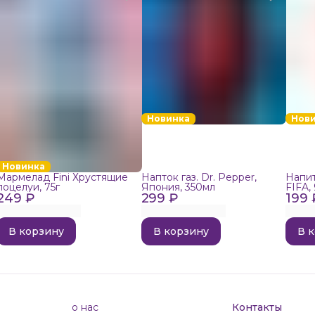
Новинка
Нов
Новинка
Мармелад Fini Хрустящие
Напток газ. Dr. Pepper,
Напит
поцелуи, 75г
Япония, 350мл
FIFA,
249 ₽
299 ₽
199 
В корзину
В корзину
В 
о нас
Контакты