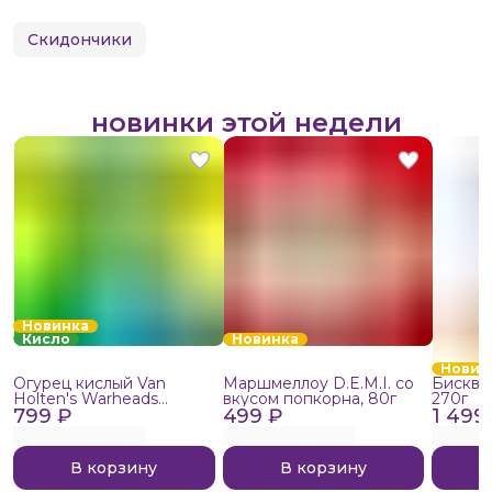
Скидончики
новинки этой недели
Новинка
Кисло
Новинка
Новин
Огурец кислый Van
Маршмеллоу D.E.M.I. со
Бисквит
Holten's Warheads
вкусом попкорна, 80г
270г
799 ₽
Extreme Sour, 140г
499 ₽
1 499
В корзину
В корзину