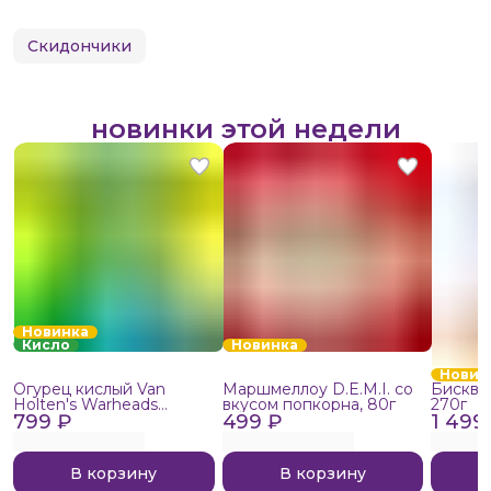
Скидончики
новинки этой недели
Новинка
Кисло
Новинка
Новин
Огурец кислый Van
Маршмеллоу D.E.M.I. со
Бисквит
Holten's Warheads
вкусом попкорна, 80г
270г
799 ₽
Extreme Sour, 140г
499 ₽
1 499
В корзину
В корзину