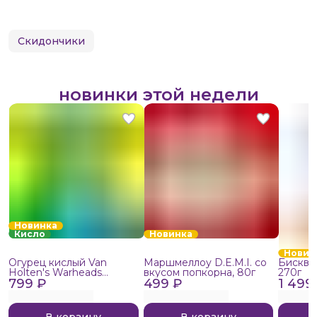
Скидончики
новинки этой недели
Новинка
Кисло
Новинка
Новин
Огурец кислый Van
Маршмеллоу D.E.M.I. со
Бисквит
Holten's Warheads
вкусом попкорна, 80г
270г
799 ₽
Extreme Sour, 140г
499 ₽
1 499
В корзину
В корзину