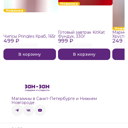
Новинка
Новинка
Новин
Готовый завтрак KitKat
Мармел
Чипсы Pringles Краб, 165г
Фундук, 330г
Хрустя
499 ₽
999 ₽
249 ₽
В корзину
В корзину
Магазины в Санкт-Петербурге и Нижнем
Новгороде