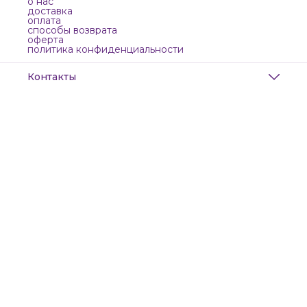
о нас
доставка
оплата
способы возврата
оферта
политика конфиденциальности
Контакты
Адрес
Санкт-Петербург, Маяковского, 28
Телефон
8 (911) 299-13-06
Режим работы
ежедневно с 10-21
Эл. почта
zanzanwork@gmail.com