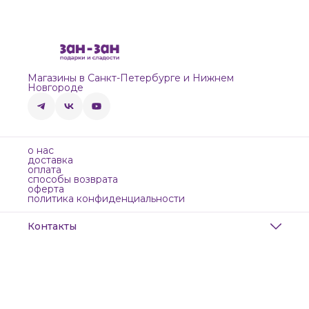
Магазины в Санкт-Петербурге и Нижнем
Новгороде
о нас
доставка
оплата
способы возврата
оферта
политика конфиденциальности
Контакты
Адрес
Санкт-Петербург, Маяковского, 28
Телефон
8 (911) 299-13-06
Режим работы
ежедневно с 10-21
Эл. почта
zanzanwork@gmail.com