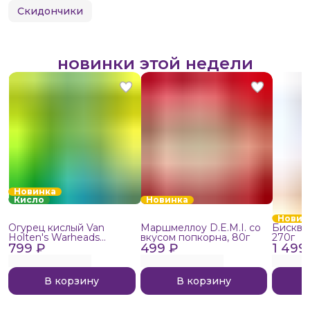
Скидончики
новинки этой недели
Новинка
Кисло
Новинка
Новин
Огурец кислый Van
Маршмеллоу D.E.M.I. со
Бисквит
Holten's Warheads
вкусом попкорна, 80г
270г
799 ₽
Extreme Sour, 140г
499 ₽
1 499
В корзину
В корзину