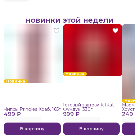
новинки этой недели
Новинка
Новинка
Новин
Готовый завтрак KitKat
Мармел
Чипсы Pringles Краб, 165г
Фундук, 330г
Хрустя
499 ₽
999 ₽
249 ₽
В корзину
В корзину