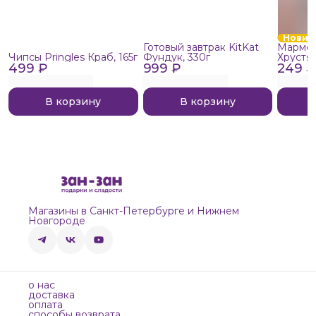
Новин
Готовый завтрак KitKat
Мармел
Чипсы Pringles Краб, 165г
Фундук, 330г
Хрустя
499 ₽
999 ₽
249 ₽
В корзину
В корзину
Магазины в Санкт-Петербурге и Нижнем
Новгороде
о нас
доставка
оплата
способы возврата