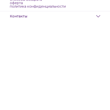
оферта
политика конфиденциальности
Контакты
Адрес
Санкт-Петербург, Маяковского, 28
Телефон
8 (911) 299-13-06
Режим работы
ежедневно с 10-21
Эл. почта
zanzanwork@gmail.com