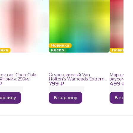
Новинка
инка
Кисло
Новинка
ок газ. Coca-Cola
Огурец кислый Van
Маршмелло
 Япония, 250мл
Holten's Warheads Extreme
вкусом поп
₽
799 ₽
Sour, 140г
499 ₽
корзину
В корзину
В корзи