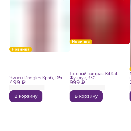
Новинка
Новинка
Готовый завтрак KitKat
Чипсы Pringles Краб, 165г
Фундук, 330г
499 ₽
999 ₽
В корзину
В корзину