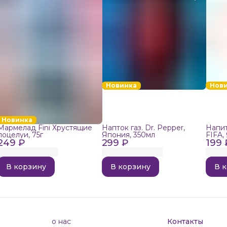
Новинка
Нов
Новинка
Мармелад Fini Хрустящие
Напток газ. Dr. Pepper,
Напит
поцелуи, 75г
Япония, 350мл
FIFA,
249 ₽
299 ₽
199 
В корзину
В корзину
В 
о нас
Контакты