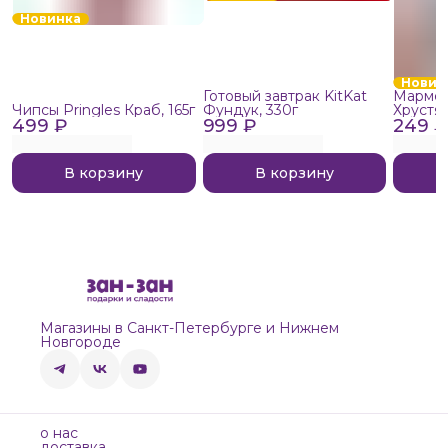
Новинка
Новин
Готовый завтрак KitKat
Мармел
Чипсы Pringles Краб, 165г
Фундук, 330г
Хрустя
499 ₽
999 ₽
249 ₽
В корзину
В корзину
Магазины в Санкт-Петербурге и Нижнем
Новгороде
о нас
доставка