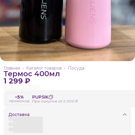
Главная
›
Каталог товаров
›
Посуда
Термос 400мл
1 299 ₽
−5%
PUPSIK
промокод
При покупке от 2 000 ₽
Доставка