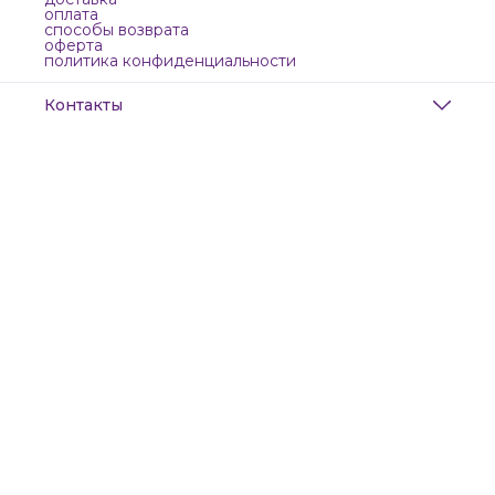
оплата
способы возврата
оферта
политика конфиденциальности
Контакты
Адрес
Санкт-Петербург, Маяковского, 28
Телефон
8 (911) 299-13-06
Режим работы
ежедневно с 10-21
Эл. почта
zanzanwork@gmail.com