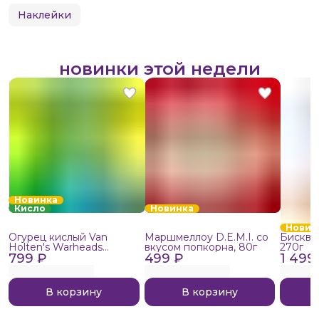
Наклейки
новинки этой недели
Новинка
Кисло
Новинка
Новин
Огурец кислый Van
Маршмеллоу D.E.M.I. со
Бисквит
Holten's Warheads
вкусом попкорна, 80г
270г
799 ₽
Extreme Sour, 140г
499 ₽
1 499
В корзину
В корзину