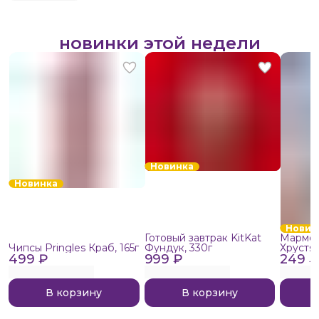
новинки этой недели
Новинка
Новинка
Новин
Готовый завтрак KitKat
Мармел
Чипсы Pringles Краб, 165г
Фундук, 330г
Хрустя
499 ₽
999 ₽
249 ₽
В корзину
В корзину