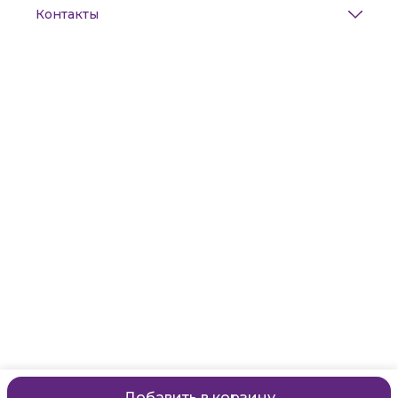
Контакты
Адрес
Санкт-Петербург, Маяковского, 28
Телефон
8 (911) 299-13-06
Режим работы
ежедневно с 10-21
Эл. почта
zanzanwork@gmail.com
Добавить в корзину