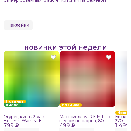
Стикер объемный "J'adore" красный на бежевом
Наклейки
новинки этой недели
Новинка
Кисло
Новинка
Новин
Огурец кислый Van
Маршмеллоу D.E.M.I. со
Бисквит
Holten's Warheads
вкусом попкорна, 80г
270г
799 ₽
Extreme Sour, 140г
499 ₽
1 499