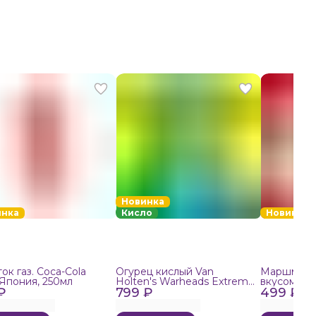
Новинка
инка
Кисло
Новинка
ок газ. Coca-Cola
Огурец кислый Van
Маршмелло
 Япония, 250мл
Holten's Warheads Extreme
вкусом поп
₽
799 ₽
Sour, 140г
499 ₽