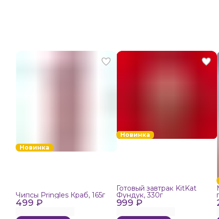
Новинка
Новинка
Готовый завтрак KitKat
Чипсы Pringles Краб, 165г
Фундук, 330г
499 ₽
999 ₽