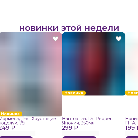
новинки этой недели
Новинка
Нов
Новинка
Мармелад Fini Хрустящие
Напток газ. Dr. Pepper,
Напит
поцелуи, 75г
Япония, 350мл
FIFA,
249 ₽
299 ₽
199 