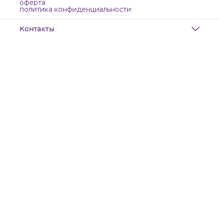
оферта
политика конфиденциальности
Контакты
Адрес
Санкт-Петербург, Маяковского, 28
Телефон
8 (911) 299-13-06
Режим работы
ежедневно с 10-21
Эл. почта
zanzanwork@gmail.com