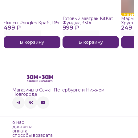
Новин
Готовый завтрак KitKat
Мармел
Чипсы Pringles Краб, 165г
Фундук, 330г
Хрустя
499 ₽
999 ₽
249 ₽
В корзину
В корзину
Магазины в Санкт-Петербурге и Нижнем
Новгороде
о нас
доставка
оплата
способы возврата