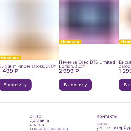
Новинка
Нов
Новинка
Печенье Oreo BTS Limited
Бискв
Бисквит Kinder Brioss, 270г
Edition, 303г
с мор
1 499 ₽
2 999 ₽
1 29
192г
В корзину
В корзину
В 
о нас
Контакты
доставка
Адрес
оплата
Санкт-Петербур
способы возврата