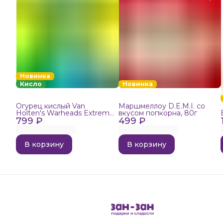
Новинка
Кисло
Новинка
Огурец кислый Van
Маршмеллоу D.E.M.I. со
Holten's Warheads Extreme
вкусом попкорна, 80г
799 ₽
Sour, 140г
499 ₽
В корзину
В корзину