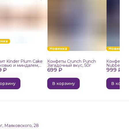
инка
Новинка
Новинка
ит Kinder Plum Cake
Конфеты Crunch Punch
Конфеты в
ковью и миндалем,
Загадочный вкус, 50г
Nubbee Ast
9 ₽
699 ₽
999 ₽
корзину
В корзину
В корзи
г, Маяковского, 28