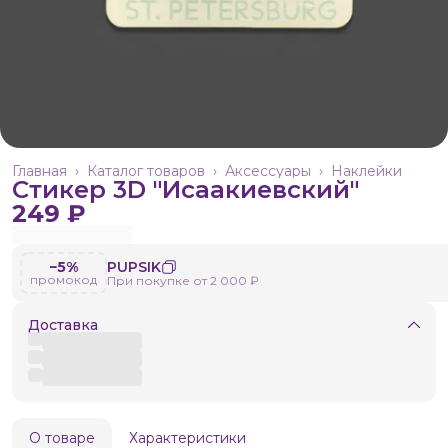
Главная
›
Каталог товаров
›
Аксессуары
›
Наклейки
Стикер 3D "Исаакиевский"
249 ₽
−5%
PUPSIK
промокод
При покупке от 2 000 ₽
Доставка
О товаре
Характеристики