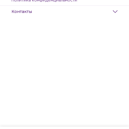
политика конфиденциальности
Контакты
Адрес
Санкт-Петербург, Маяковского, 28
Телефон
8 (911) 299-13-06
Режим работы
ежедневно с 10-21
Эл. почта
zanzanwork@gmail.com