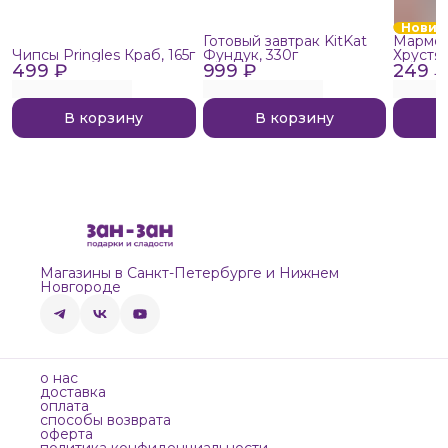
Новин
Готовый завтрак KitKat
Мармел
Чипсы Pringles Краб, 165г
Фундук, 330г
Хрустя
499 ₽
999 ₽
249 ₽
В корзину
В корзину
Магазины в Санкт-Петербурге и Нижнем
Новгороде
о нас
доставка
оплата
способы возврата
оферта