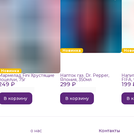
Новинка
Нов
Новинка
Мармелад Fini Хрустящие
Напток газ. Dr. Pepper,
Напит
поцелуи, 75г
Япония, 350мл
FIFA,
249 ₽
299 ₽
199 
В корзину
В корзину
В 
о нас
Контакты