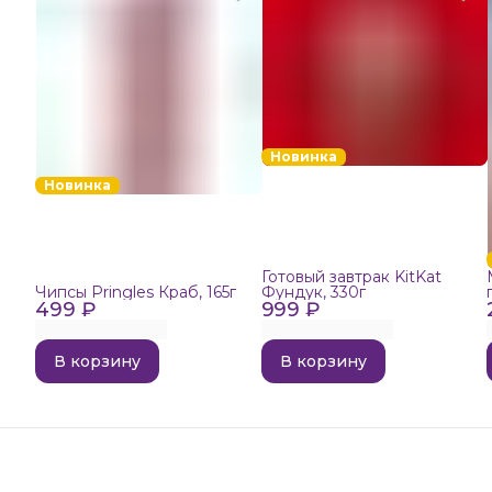
Новинка
Новинка
Готовый завтрак KitKat
Чипсы Pringles Краб, 165г
Фундук, 330г
499 ₽
999 ₽
В корзину
В корзину