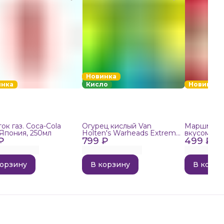
Новинка
инка
Кисло
Новинка
ок газ. Coca-Cola
Огурец кислый Van
Маршмелло
 Япония, 250мл
Holten's Warheads Extreme
вкусом поп
₽
799 ₽
Sour, 140г
499 ₽
корзину
В корзину
В корзи