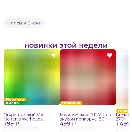
Чипсы и Снеки
новинки этой недели
Новинка
Кисло
Новинка
Новин
Огурец кислый Van
Маршмеллоу D.E.M.I. со
Бисквит
Holten's Warheads
вкусом попкорна, 80г
270г
799 ₽
Extreme Sour, 140г
499 ₽
1 499