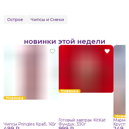
Острое
Чипсы и Снеки
новинки этой недели
Новинка
Новинка
Новин
Готовый завтрак KitKat
Мармел
Чипсы Pringles Краб, 165г
Фундук, 330г
Хрустя
499 ₽
999 ₽
249 ₽