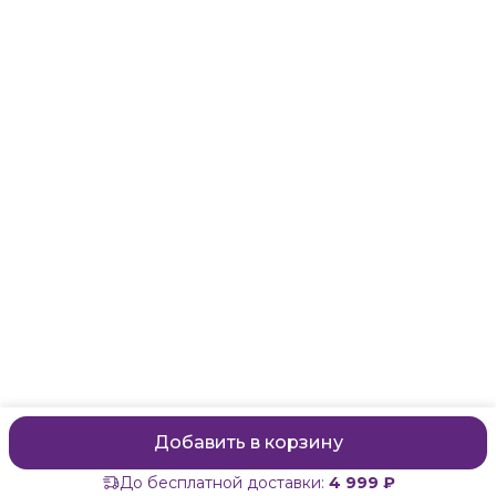
Санкт-Петербург, Маяковского, 28
Телефон
8 (911) 299-13-06
Режим работы
ежедневно с 10-21
Эл. почта
zanzanwork@gmail.com
Добавить в корзину
До бесплатной доставки:
4 999 ₽