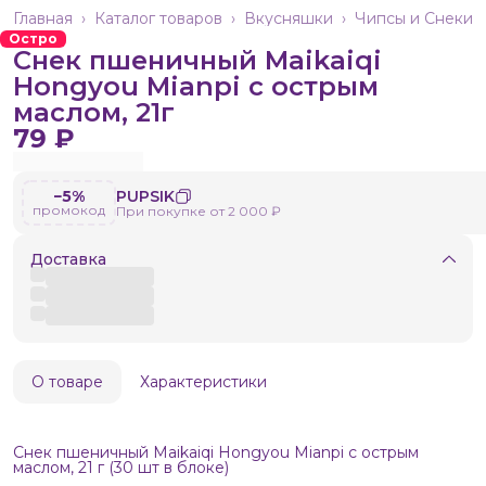
Главная
›
Каталог товаров
›
Вкусняшки
›
Чипсы и Снеки
Остро
Снек пшеничный Maikaiqi
Hongyou Mianpi с острым
маслом, 21г
79 ₽
−5%
PUPSIK
промокод
При покупке от 2 000 ₽
Доставка
О товаре
Характеристики
Снек пшеничный Maikaiqi Hongyou Mianpi с острым
маслом, 21 г (30 шт в блоке)