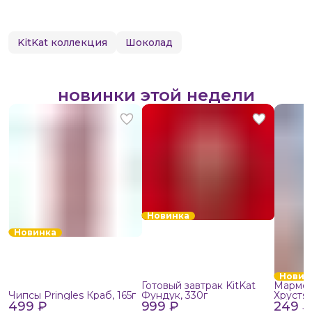
KitKat коллекция
Шоколад
новинки этой недели
Новинка
Новинка
Новин
Готовый завтрак KitKat
Мармел
Чипсы Pringles Краб, 165г
Фундук, 330г
Хрустя
499 ₽
999 ₽
249 ₽