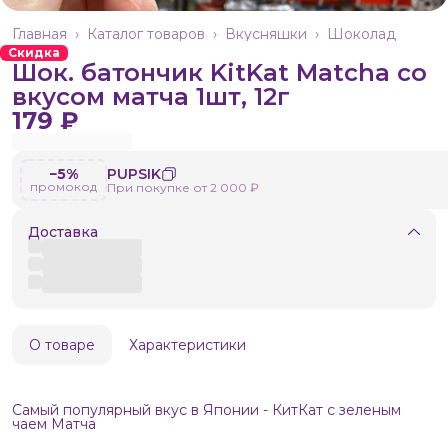
Главная
›
Каталог товаров
›
Вкусняшки
›
Шоколад
Скидка
Шок. батончик KitKat Matcha со
вкусом матча 1шт, 12г
179 ₽
−5%
PUPSIK
промокод
При покупке от 2 000 ₽
Доставка
О товаре
Характеристики
Самый популярный вкус в Японии - КитКат с зеленым
чаем Матча