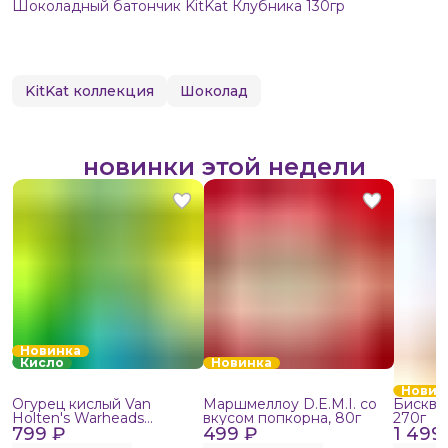
Шоколадный батончик KitKat Клубника 130гр
KitKat коллекция
Шоколад
новинки этой недели
Новинка
Кисло
Новинка
Новин
Огурец кислый Van
Маршмеллоу D.E.M.I. со
Бисквит
Holten's Warheads
вкусом попкорна, 80г
270г
799 ₽
Extreme Sour, 140г
499 ₽
1 499