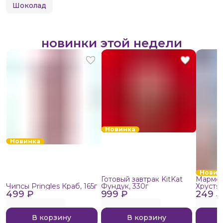
Шоколад
новинки этой недели
Новинка
Новинка
Новин
Готовый завтрак KitKat
Мармел
Чипсы Pringles Краб, 165г
Фундук, 330г
Хрустя
499 ₽
999 ₽
249 ₽
В корзину
В корзину