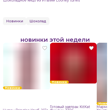
Шоколадное яйцо из Италии Looney tunes
Новинки
Шоколад
новинки этой недели
Новинка
Новинка
Новин
Готовый завтрак KitKat
Мармел