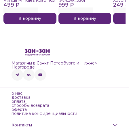
Чипсы Pringles Краб, 165г
Фундук, 330г
Хрустя
499 ₽
999 ₽
249 ₽
В корзину
В корзину
Магазины в Санкт-Петербурге и Нижнем
Новгороде
о нас
доставка
оплата
способы возврата
оферта
политика конфиденциальности
Контакты