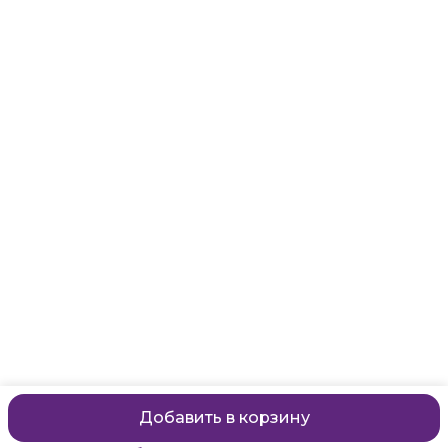
Адрес
Санкт-Петербург, Маяковского, 28
Телефон
8 (911) 299-13-06
Режим работы
ежедневно с 10-21
Эл. почта
zanzanwork@gmail.com
Добавить в корзину