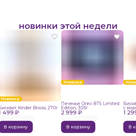
новинки этой недели
Новинка
Нов
Новинка
Печенье Oreo BTS Limited
Бискв
Бисквит Kinder Brioss, 270г
Edition, 303г
с мор
1 499 ₽
2 999 ₽
1 29
192г
В корзину
В корзину
В 