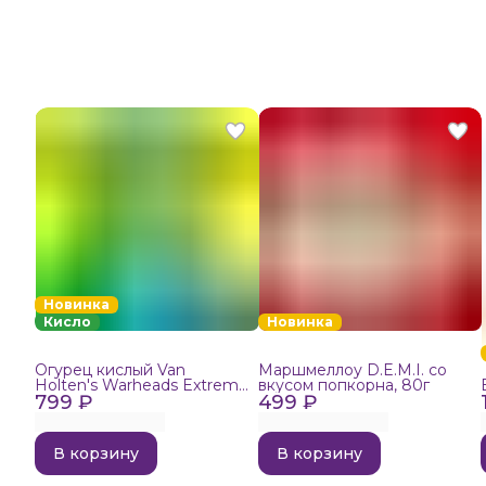
Новинка
Кисло
Новинка
Огурец кислый Van
Маршмеллоу D.E.M.I. со
Holten's Warheads Extreme
вкусом попкорна, 80г
799 ₽
Sour, 140г
499 ₽
В корзину
В корзину