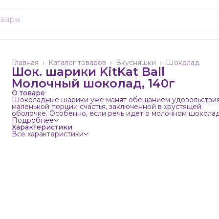
Главная
›
Каталог товаров
›
Вкусняшки
›
Шоколад
Шок. шарики KitKat Ball
Молочный шоколад, 140г
О товаре
Шоколадные шарики уже манят обещанием удовольствия
маленькой порции счастья, заключенной в хрустящей
оболочке. Особенно, если речь идет о молочном шоколад
Тающем во рту, нежном, обволакивающем. Представьте:
Подробнее
хрустящие шоколадные шарики, идеальный баланс текст
Характеристики
и вкусов.
Все характеристики