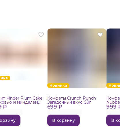
инка
Новинка
Новинка
ит Kinder Plum Cake
Конфеты Crunch Punch
Конфеты в
ковью и миндалем,
Загадочный вкус, 50г
Nubbee Ast
9 ₽
699 ₽
999 ₽
корзину
В корзину
В корзи