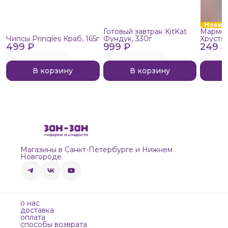
Новин
Готовый завтрак KitKat
Мармел
Чипсы Pringles Краб, 165г
Фундук, 330г
Хрустя
499 ₽
999 ₽
249 ₽
В корзину
В корзину
Магазины в Санкт-Петербурге и Нижнем
Новгороде
о нас
доставка
оплата
способы возврата