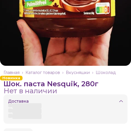
Главная
›
Каталог товаров
›
Вкусняшки
›
Шоколад
Новинка
Шок. паста Nesquik, 280г
Нет в наличии
Доставка