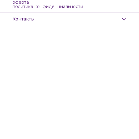
оферта
политика конфиденциальности
Контакты
Адрес
Санкт-Петербург, Маяковского, 28
Телефон
8 (911) 299-13-06
Режим работы
ежедневно с 10-21
Эл. почта
zanzanwork@gmail.com