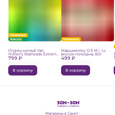
Новинка
Кисло
Новинка
Огурец кислый Van
Маршмеллоу D.E.M.I. со
Holten's Warheads Extreme
вкусом попкорна, 80г
799 ₽
Sour, 140г
499 ₽
В корзину
В корзину
Магазины в Санкт-