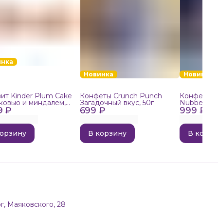
инка
Новинка
Новинка
ит Kinder Plum Cake
Конфеты Crunch Punch
Конфеты в
ковью и миндалем,
Загадочный вкус, 50г
Nubbee Ast
9 ₽
699 ₽
999 ₽
корзину
В корзину
В корзи
г, Маяковского, 28