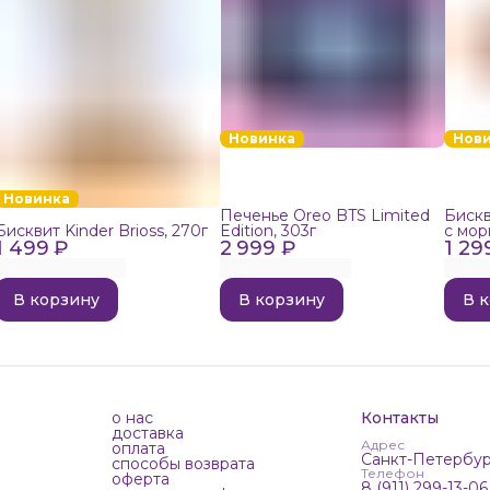
Новинка
Нов
Новинка
Печенье Oreo BTS Limited
Бискв
Бисквит Kinder Brioss, 270г
Edition, 303г
с мор
1 499 ₽
2 999 ₽
1 29
192г
В корзину
В корзину
В 
о нас
Контакты
доставка
Адрес
оплата
Санкт-Петербур
способы возврата
Телефон
оферта
8 (911) 299-13-06