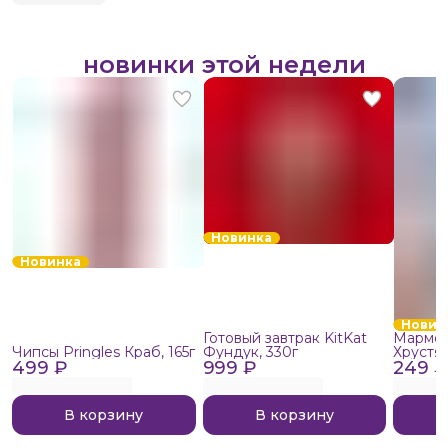
новинки этой недели
Новинка
Новинка
Новин
Готовый завтрак KitKat
Мармел
Чипсы Pringles Краб, 165г
Фундук, 330г
Хрустя
499 ₽
999 ₽
249 ₽
В корзину
В корзину