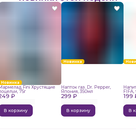
Новинка
Нов
Новинка
Мармелад Fini Хрустящие
Напток газ. Dr. Pepper,
Напит
поцелуи, 75г
Япония, 350мл
FIFA,
249 ₽
299 ₽
199 
В корзину
В корзину
В 