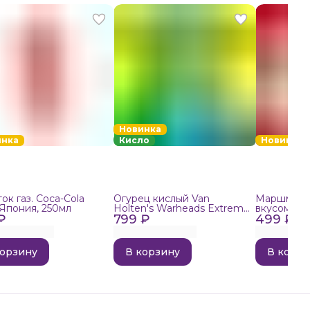
Новинка
инка
Кисло
Новинка
ок газ. Coca-Cola
Огурец кислый Van
Маршмелло
 Япония, 250мл
Holten's Warheads Extreme
вкусом поп
₽
799 ₽
Sour, 140г
499 ₽
корзину
В корзину
В корзи