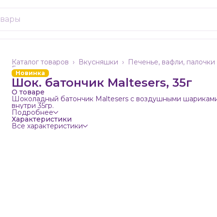
Каталог товаров
›
Вкусняшки
›
Печенье, вафли, палочки
Главная
›
Новинка
Шок. батончик Maltesers, 35г
О товаре
Шоколадный батончик Maltesers с воздушными шарикам
внутри 35гр.
Подробнее
Характеристики
Все характеристики