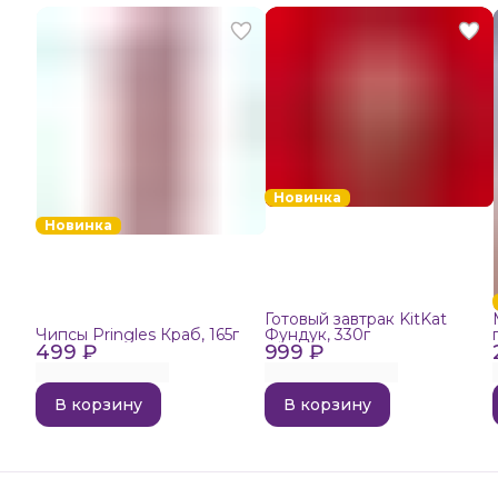
Новинка
Новинка
Готовый завтрак KitKat
Чипсы Pringles Краб, 165г
Фундук, 330г
499 ₽
999 ₽
В корзину
В корзину