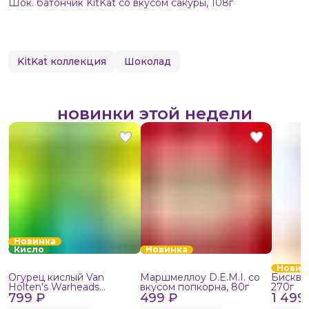
Шок. батончик KitKat со вкусом сакуры, 108г
KitKat коллекция
Шоколад
новинки этой недели
Новинка
Кисло
Новинка
Новин
Огурец кислый Van
Маршмеллоу D.E.M.I. со
Бисквит
Holten's Warheads
вкусом попкорна, 80г
270г
799 ₽
Extreme Sour, 140г
499 ₽
1 499