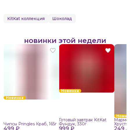
KitKat коллекция
Шоколад
новинки этой недели
Новинка
Новинка
Новин
Готовый завтрак KitKat
Мармел
Чипсы Pringles Краб, 165г
Фундук, 330г
Хрустя
499 ₽
999 ₽
249 ₽