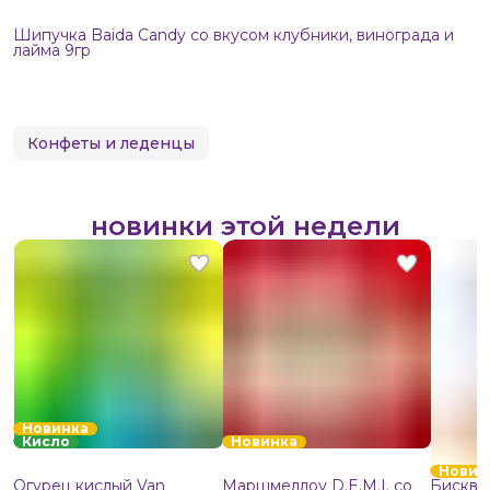
Шипучка Baida Candy со вкусом клубники, винограда и
лайма 9гр
Конфеты и леденцы
новинки этой недели
Новинка
Кисло
Новинка
Новин
Огурец кислый Van
Маршмеллоу D.E.M.I. со
Бисквит