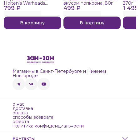
Holten's Warheads
вкусом попкорна, 80г
270г
799 ₽
Extreme Sour, 140г
499 ₽
1 499
В корзину
В корзину
Магазины в Санкт-Петербурге и Нижнем
Новгороде
о нас
доставка
оплата
способы возврата
оферта
политика конфиденциальности
Контакты