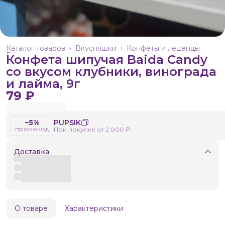
Каталог товаров
›
Вкусняшки
›
Конфеты и леденцы
Главная
›
Конфета шипучая Baida Candy
со вкусом клубники, винограда
и лайма, 9г
79 ₽
−5%
PUPSIK
промокод
При покупке от 2 000 ₽
Доставка
О товаре
Характеристики