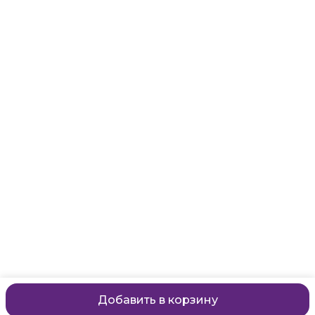
Адрес
Санкт-Петербург, Маяковского, 28
Телефон
8 (911) 299-13-06
Режим работы
ежедневно с 10-21
Эл. почта
zanzanwork@gmail.com
Добавить в корзину