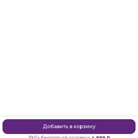
Адрес
Санкт-Петербург, Маяковского, 28
Телефон
8 (911) 299-13-06
Режим работы
ежедневно с 10-21
Эл. почта
zanzanwork@gmail.com
Добавить в корзину
До бесплатной доставки:
4 999 ₽