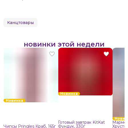
Канцтовары
новинки этой недели
Новинка
Новинка
Новин
Готовый завтрак KitKat
Мармел
Чипсы Pringles Краб, 165г
Фундук, 330г
Хрустя