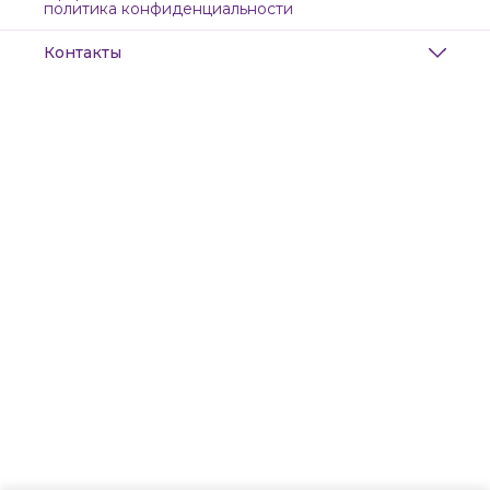
политика конфиденциальности
Контакты
Адрес
Санкт-Петербург, Маяковского, 28
Телефон
8 (911) 299-13-06
Режим работы
ежедневно с 10-21
Эл. почта
zanzanwork@gmail.com