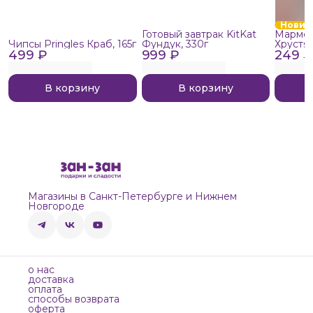
Новин
Готовый завтрак KitKat
Мармел
Чипсы Pringles Краб, 165г
Фундук, 330г
Хрустя
499 ₽
999 ₽
249 ₽
В корзину
В корзину
Магазины в Санкт-Петербурге и Нижнем
Новгороде
о нас
доставка
оплата
способы возврата
оферта