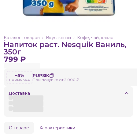
Каталог товаров
›
Вкусняшки
›
Кофе, чай, какао
Главная
›
Напиток раст. Nesquik Ваниль,
350г
799 ₽
−5%
PUPSIK
промокод
При покупке от 2 000 ₽
Доставка
О товаре
Характеристики