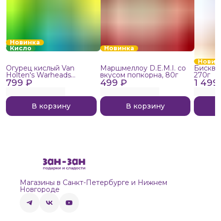
Новинка
Кисло
Новинка
Новин
Огурец кислый Van
Маршмеллоу D.E.M.I. со
Бисквит
Holten's Warheads
вкусом попкорна, 80г
270г
799 ₽
Extreme Sour, 140г
499 ₽
1 499
В корзину
В корзину
Магазины в Санкт-Петербурге и Нижнем
Новгороде