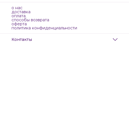
о нас
доставка
оплата
способы возврата
оферта
политика конфиденциальности
Контакты
Адрес
Санкт-Петербург, Маяковского, 28
Телефон
8 (911) 299-13-06
Режим работы
ежедневно с 10-21
Эл. почта
zanzanwork@gmail.com