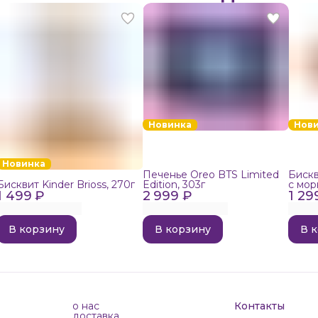
Новинка
Нов
Новинка
Печенье Oreo BTS Limited
Бискв
Бисквит Kinder Brioss, 270г
Edition, 303г
с мор
1 499 ₽
2 999 ₽
1 29
192г
В корзину
В корзину
В 
о нас
Контакты
доставка