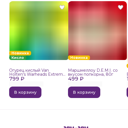
Новинка
Кисло
Новинка
Огурец кислый Van
Маршмеллоу D.E.M.I. со
Holten's Warheads Extreme
вкусом попкорна, 80г
799 ₽
Sour, 140г
499 ₽
В корзину
В корзину