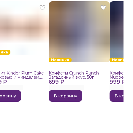
инка
Новинка
Новинка
ит Kinder Plum Cake
Конфеты Crunch Punch
Конфеты в
ковью и миндалем,
Загадочный вкус, 50г
Nubbee Ast
9 ₽
699 ₽
999 ₽
корзину
В корзину
В корзи