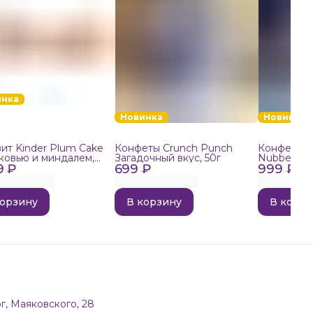
инка
Новинка
Новинка
ит Kinder Plum Cake
Конфеты Crunch Punch
Конфеты в
ковью и миндалем,
Загадочный вкус, 50г
Nubbee Ast
9 ₽
699 ₽
999 ₽
корзину
В корзину
В корзи
г, Маяковского, 28