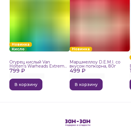
Новинка
Кисло
Новинка
Огурец кислый Van
Маршмеллоу D.E.M.I. со
Holten's Warheads Extreme
вкусом попкорна, 80г
799 ₽
Sour, 140г
499 ₽
В корзину
В корзину