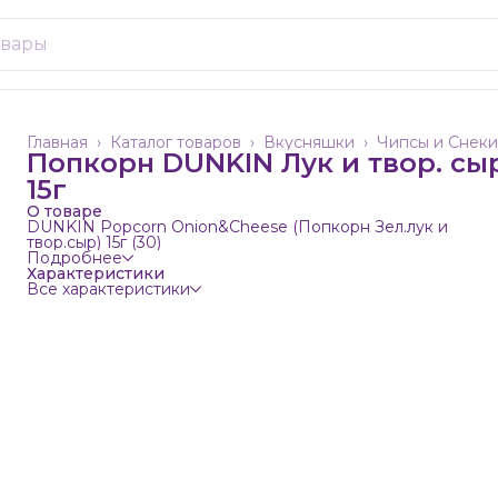
Главная
›
Каталог товаров
›
Вкусняшки
›
Чипсы и Снеки
Попкорн DUNKIN Лук и твор. сыр
15г
О товаре
DUNKIN Popcorn Onion&Cheese (Попкорн Зел.лук и
твор.сыр) 15г (30)
Подробнее
Характеристики
Все характеристики