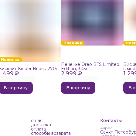
Новинка
Нов
Новинка
Печенье Oreo BTS Limited
Бискв
Бисквит Kinder Brioss, 270г
Edition, 303г
с мор
1 499 ₽
2 999 ₽
1 29
192г
В корзину
В корзину
В 
о нас
Контакты
доставка
Адрес
оплата
Санкт-Петербур
способы возврата
Телефон