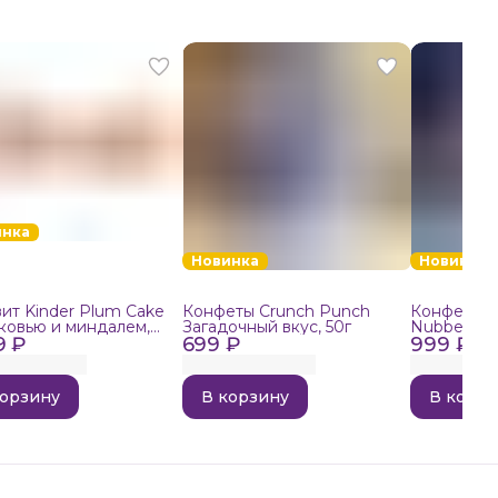
инка
Новинка
Новинка
ит Kinder Plum Cake
Конфеты Crunch Punch
Конфеты в
ковью и миндалем,
Загадочный вкус, 50г
Nubbee Ast
9 ₽
699 ₽
999 ₽
корзину
В корзину
В корзи