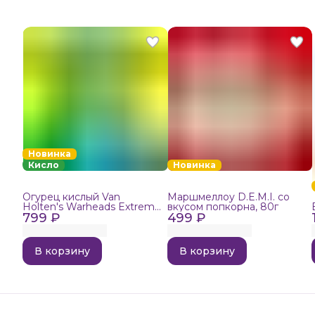
Новинка
Кисло
Новинка
Огурец кислый Van
Маршмеллоу D.E.M.I. со
Holten's Warheads Extreme
вкусом попкорна, 80г
799 ₽
Sour, 140г
499 ₽
В корзину
В корзину