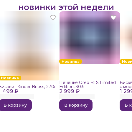
новинки этой недели
Новинка
Нов
Новинка
Печенье Oreo BTS Limited
Бискв
Бисквит Kinder Brioss, 270г
Edition, 303г
с мор
1 499 ₽
2 999 ₽
1 29
192г
В корзину
В корзину
В 