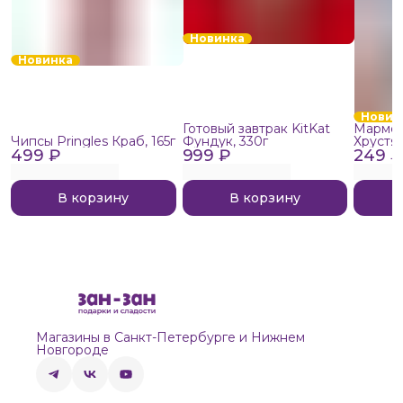
Новинка
Новинка
Новин
Готовый завтрак KitKat
Мармел
Чипсы Pringles Краб, 165г
Фундук, 330г
Хрустя
499 ₽
999 ₽
249 ₽
В корзину
В корзину
Магазины в Санкт-Петербурге и Нижнем
Новгороде