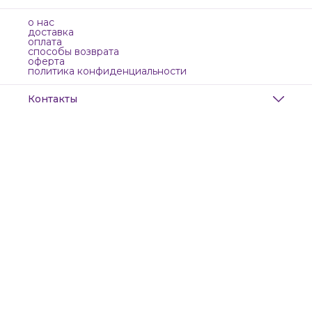
о нас
доставка
оплата
способы возврата
оферта
политика конфиденциальности
Контакты
Адрес
Санкт-Петербург, Маяковского, 28
Телефон
8 (911) 299-13-06
Режим работы
ежедневно с 10-21
Эл. почта
zanzanwork@gmail.com