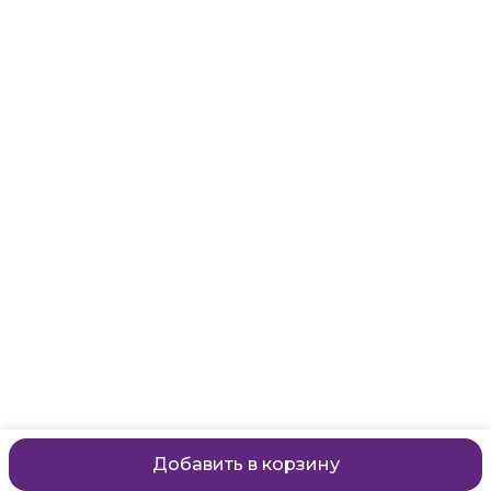
Адрес
Санкт-Петербург, Маяковского, 28
Телефон
8 (911) 299-13-06
Режим работы
ежедневно с 10-21
Эл. почта
zanzanwork@gmail.com
Добавить в корзину